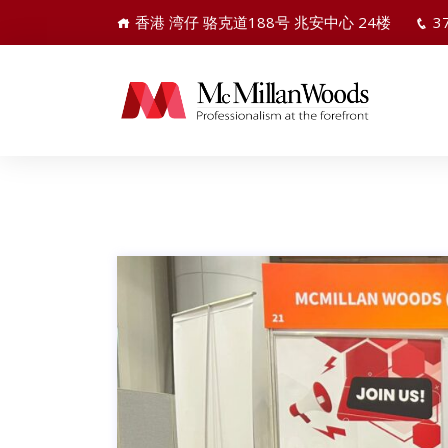
香港 湾仔 骆克道188号 兆安中心 24楼
3