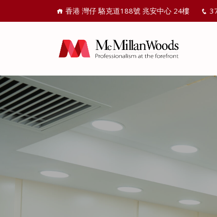
香港 灣仔 駱克道188號 兆安中心 24樓
3