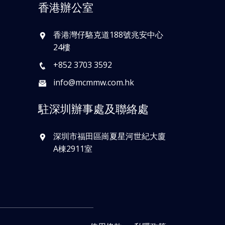
香港辦公室
香港灣仔駱克道188號兆安中心
24樓
+852 3703 3592
info@mcmmw.com.hk
駐深圳辦事處及聯絡處
深圳市福田區崗夏星河世紀大廈
A棟2911室