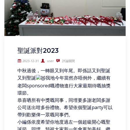
聖誕派對2023
2023-12-31
user
評論關閉
中秋過後，一轉眼又到年尾。即係話又到聖誕
又到聖誕
我地今年當然亦唔例外，繼續有
老闆sponsored嘅禮物進行大家最期待嘅抽獎
環節。
恭喜哂所有中獎嘅同事，同埋要多謝老闆多謝
公司送出咁多份禮物。希望依個聖誕party可以
帶到歡樂俾一眾嘅同事們。
小編係依度希望你地度過左一個超級開心嘅聖
誕節，同埋，預祝大家新一年會更加美好，繼