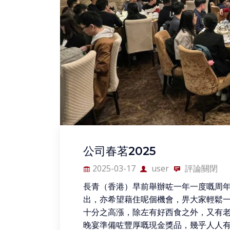
公司春茗2025
2025-03-17
user
評論關閉
長青（香港）早前舉辦咗一年一度嘅周
出，亦希望藉住呢個機會，畀大家輕鬆一
十分之高漲，除左有好西食之外，又有
晚宴準備咗豐厚嘅現金獎品，幾乎人人