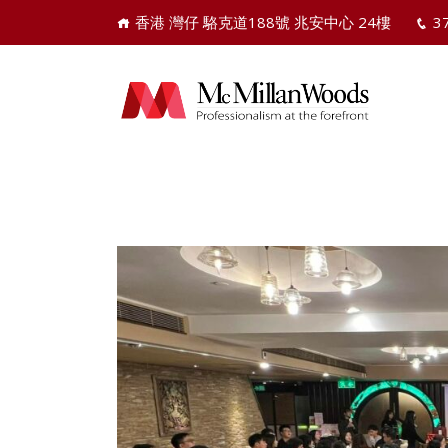
香港 灣仔 駱克道188號 兆安中心 24樓
3