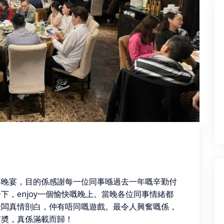
年晚宴，目的係感謝每一位同事喺過去一年嘅辛勤付
下，enjoy一個愉快嘅晚上。當晚各位同事情緒都
老闆真情剖白，仲有唔同嘅遊戲。最令人興奮嘅係，
有奬，真係滿載而歸！